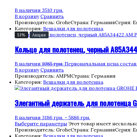
В наличии
3510
грн.
В корзину
Сравнить
Производитель: Grohe
Страна: Германия
Серия: Es
Категория:
Вешалки для полотенца
.
51%
Акция
Кольцо для полотенец, черный A85A344
В наличии
1085
грн.
Первоначальная цена составл
В корзину
Сравнить
Производитель: AMPM
Страна: Германия
Категория:
Вешалки для полотенца
.
Элегантный держатель для полотенца GR
В наличии
3186
грн.
–
5886
грн.
Выберите параметры
Этот товар имеет нескольк
Производитель: Grohe
Страна: Германия
Серия: Es
Категория:
Вешалки для полотенца
.