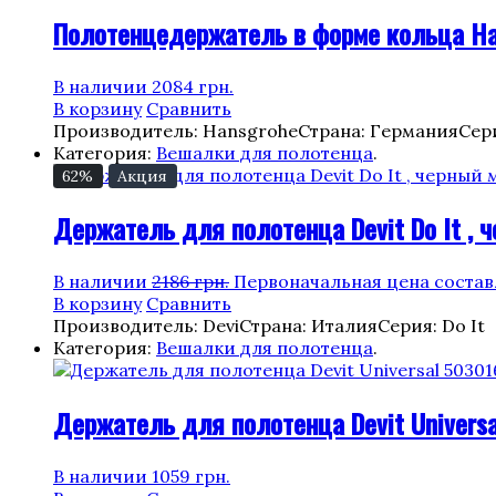
Полотенцедержатель в форме кольца Han
В наличии
2084
грн.
В корзину
Сравнить
Производитель: Hansgrohe
Страна: Германия
Сери
Категория:
Вешалки для полотенца
.
62%
Акция
Держатель для полотенца Devit Do It , 
В наличии
2186
грн.
Первоначальная цена составл
В корзину
Сравнить
Производитель: Devi
Страна: Италия
Серия: Do It
Категория:
Вешалки для полотенца
.
Держатель для полотенца Devit Universa
В наличии
1059
грн.