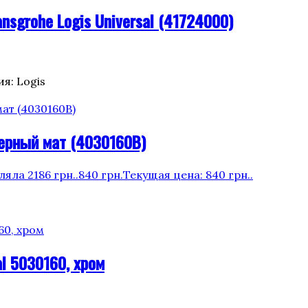
sgrohe Logis Universal (41724000)
я: Logis
черный мат (4030160B)
яла 2186 грн..
840
грн.
Текущая цена: 840 грн..
l 5030160, хром