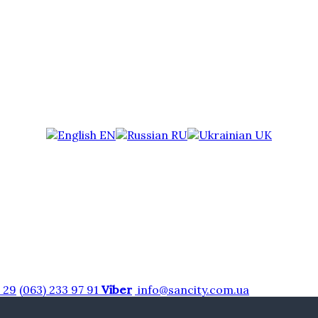
EN
RU
UK
7 29
(063) 233 97 91
Viber
info@sancity.com.ua