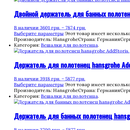
Двойной держатель для банных полотене
В наличии
3601
грн.
–
7874
грн.
Выберите параметры
Этот товар имеет нескольк
Производитель: Hansgrohe
Страна: Германия
Сер
Категория:
Вешалки для полотенца
.
Держатель для полотенец hansgrohe Add
В наличии
3918
грн.
–
5877
грн.
Выберите параметры
Этот товар имеет нескольк
Производитель: Hansgrohe
Страна: Германия
Сер
Категория:
Вешалки для полотенца
.
Держатель для банных полотенец hansgr
В наличии
2700
грн.
–
5877
грн.