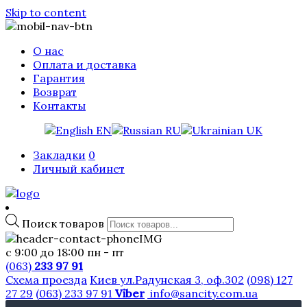
Skip to content
О нас
Оплата и доставка
Гарантия
Возврат
Контакты
EN
RU
UK
Закладки
0
Личный кабинет
Поиск товаров
с 9:00 до 18:00 пн - пт
(063)
233 97 91
Схема проезда
Киев ул.Радунская 3, оф.302
(098) 127
27 29
(063) 233 97 91
Viber
info@sancity.com.ua