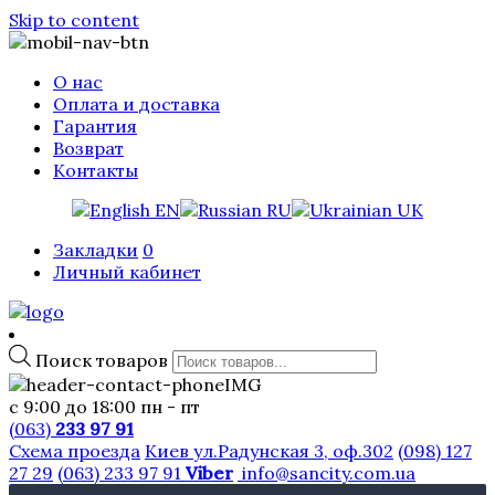
Skip to content
О нас
Оплата и доставка
Гарантия
Возврат
Контакты
EN
RU
UK
Закладки
0
Личный кабинет
Поиск товаров
с 9:00 до 18:00 пн - пт
(063)
233 97 91
Схема проезда
Киев ул.Радунская 3, оф.302
(098) 127
27 29
(063) 233 97 91
Viber
info@sancity.com.ua