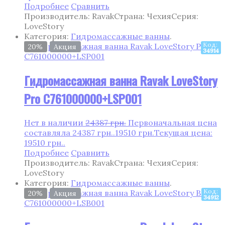
Подробнее
Сравнить
Производитель: Ravak
Страна: Чехия
Серия:
LoveStory
Категория:
Гидромассажные ванны
.
Код:
20%
Акция
34914
Гидромассажная ванна Ravak LoveStory
Pro C761000000+LSP001
Нет в наличии
24387
грн.
Первоначальная цена
составляла 24387 грн..
19510
грн.
Текущая цена:
19510 грн..
Подробнее
Сравнить
Производитель: Ravak
Страна: Чехия
Серия:
LoveStory
Категория:
Гидромассажные ванны
.
Код:
20%
Акция
34912