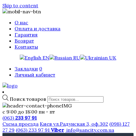
Skip to content
О нас
Оплата и доставка
Гарантия
Возврат
Контакты
EN
RU
UK
Закладки
0
Личный кабинет
Поиск товаров
с 9:00 до 18:00 пн - пт
(063)
233 97 91
Схема проезда
Киев ул.Радунская 3, оф.302
(098) 127
27 29
(063) 233 97 91
Viber
info@sancity.com.ua