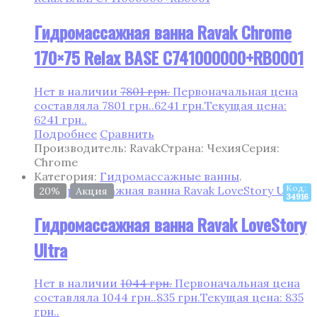
Гидромассажная ванна Ravak Chrome
170×75 Relax BASE C741000000+RB0001
Нет в наличии
7801
грн.
Первоначальная цена
составляла 7801 грн..
6241
грн.
Текущая цена:
6241 грн..
Подробнее
Сравнить
Производитель: Ravak
Страна: Чехия
Серия:
Chrome
Категория:
Гидромассажные ванны
.
Код:
20%
Акция
34916
Гидромассажная ванна Ravak LoveStory
Ultra
Нет в наличии
1044
грн.
Первоначальная цена
составляла 1044 грн..
835
грн.
Текущая цена: 835
грн..