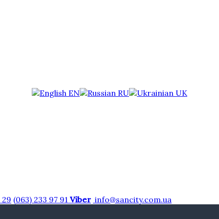
EN
RU
UK
7 29
(063) 233 97 91
Viber
info@sancity.com.ua