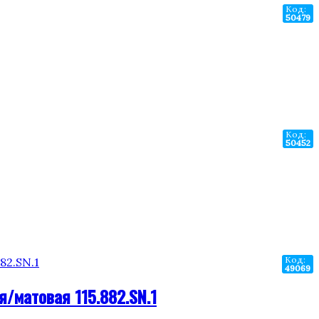
Код:
50479
Код:
50452
Код:
49069
/матовая 115.882.SN.1