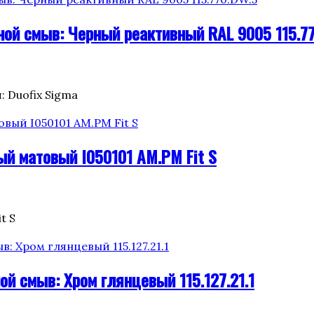
ной смыв: Черный реактивный RAL 9005 115.7
: Duofix Sigma
й матовый I050101 AM.PM Fit S
t S
ой смыв: Хром глянцевый 115.127.21.1