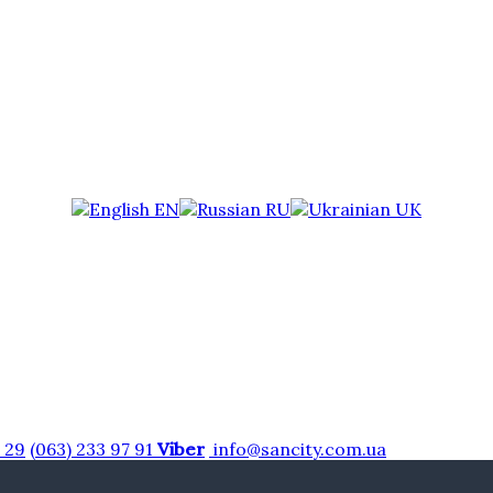
EN
RU
UK
7 29
(063) 233 97 91
Viber
info@sancity.com.ua