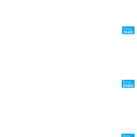
Код:
36422
Код:
121462
Код: