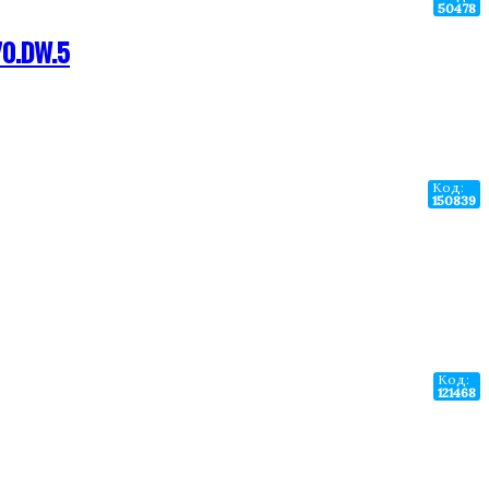
50478
70.DW.5
Код:
150839
Код:
121468