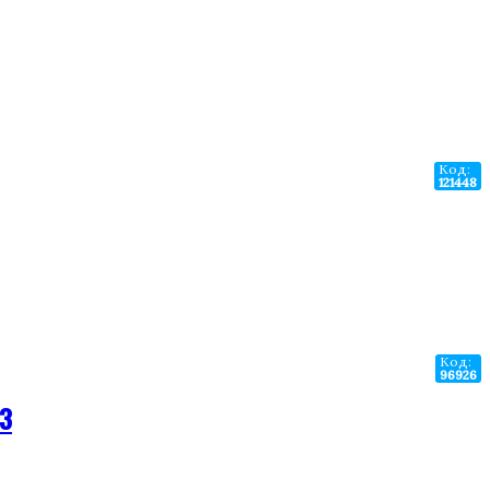
Код:
121448
Код:
96926
13