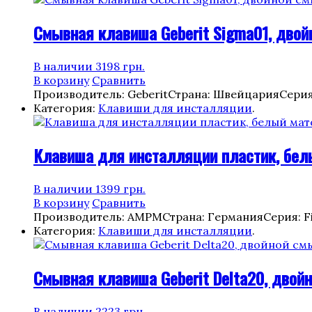
Смывная клавиша Geberit Sigma01, двой
В наличии
3198
грн.
В корзину
Сравнить
Производитель: Geberit
Страна: Швейцария
Серия
Категория:
Клавиши для инсталляции
.
Клавиша для инсталляции пластик, белы
В наличии
1399
грн.
В корзину
Сравнить
Производитель: AMPM
Страна: Германия
Серия: Fi
Категория:
Клавиши для инсталляции
.
Смывная клавиша Geberit Delta20, двойн
В наличии
2223
грн.