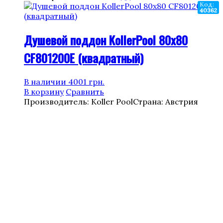
Код:
40362
Душевой поддон KollerPool 80х80
CF801200E (квадратный)
В наличии
4001
грн.
В корзину
Сравнить
Производитель: Koller Pool
Страна: Австрия