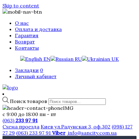
Skip to content
О нас
Оплата и доставка
Гарантия
Возврат
Контакты
EN
RU
UK
Закладки
0
Личный кабинет
Поиск товаров
с 9:00 до 18:00 пн - пт
(063)
233 97 91
Схема проезда
Киев ул.Радунская 3, оф.302
(098) 127
27 29
(063) 233 97 91
Viber
info@sancity.com.ua