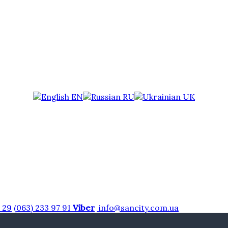
EN
RU
UK
7 29
(063) 233 97 91
Viber
info@sancity.com.ua