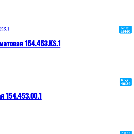
Код:
49140
матовая 154.453.KS.1
Код:
49139
я 154.453.00.1
Код: