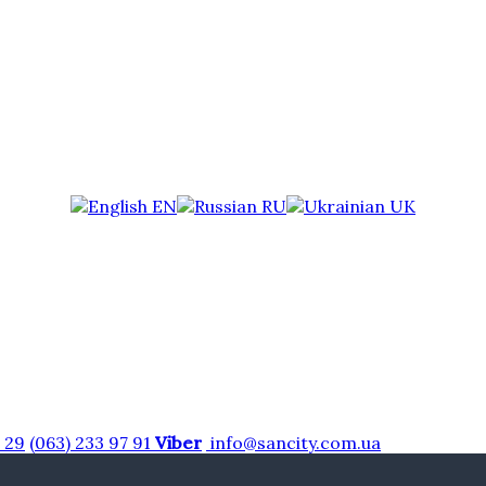
EN
RU
UK
7 29
(063) 233 97 91
Viber
info@sancity.com.ua