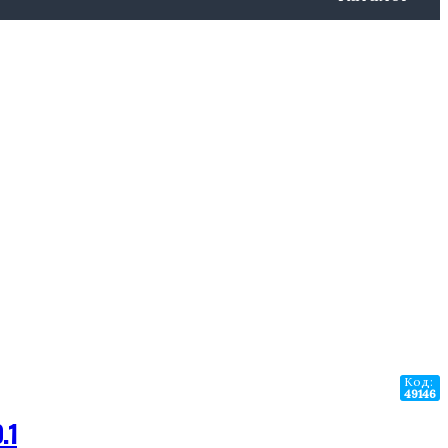
Код:
49146
.1