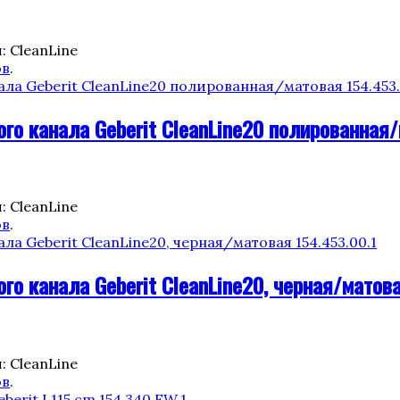
: CleanLine
ов
.
о канала Geberit CleanLine20 полированная/
: CleanLine
ов
.
 канала Geberit CleanLine20, черная/матова
: CleanLine
ов
.