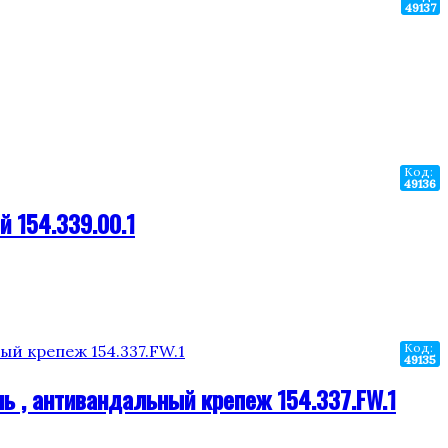
49137
Код:
49136
 154.339.00.1
Код:
49135
ь , антивандальный крепеж 154.337.FW.1