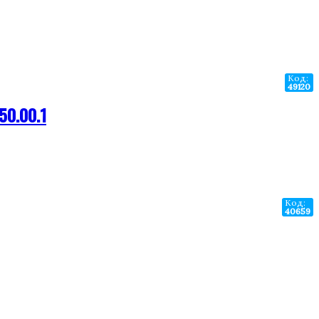
Код:
49120
50.00.1
Код:
40659