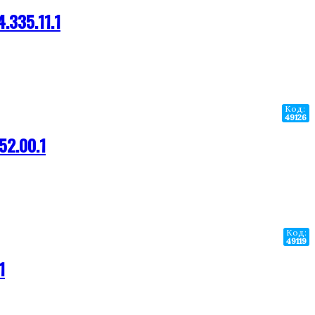
.335.11.1
Код:
49126
52.00.1
Код:
49119
1