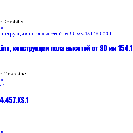
: Kombifix
ов
.
ine, конструкции пола высотой от 90 мм 154.1
: CleanLine
ов
.
4.457.KS.1
ов
.