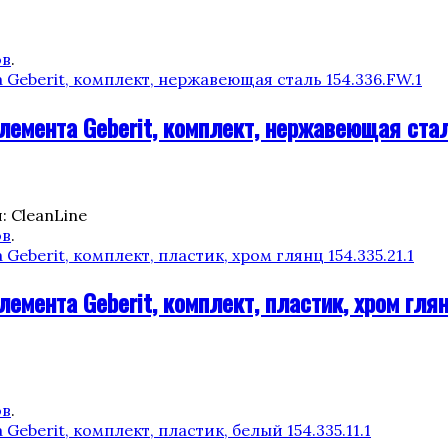
ов
.
емента Geberit, комплект, нержавеющая стал
: CleanLine
ов
.
мента Geberit, комплект, пластик, хром глян
ов
.