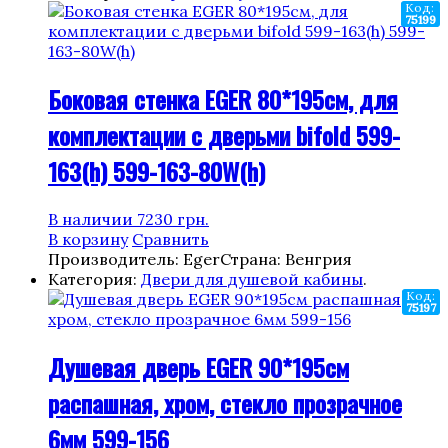
Код:
75199
Боковая стенка EGER 80*195см, для
комплектации с дверьми bifold 599-
163(h) 599-163-80W(h)
В наличии
7230
грн.
В корзину
Сравнить
Производитель: Eger
Страна: Венгрия
Категория:
Двери для душевой кабины
.
Код:
75197
Душевая дверь EGER 90*195см
распашная, хром, стекло прозрачное
6мм 599-156