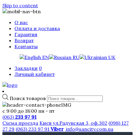
Skip to content
О нас
Оплата и доставка
Гарантия
Возврат
Контакты
EN
RU
UK
Закладки
0
Личный кабинет
Поиск товаров
с 9:00 до 18:00 пн - пт
(063)
233 97 91
Схема проезда
Киев ул.Радунская 3, оф.302
(098) 127
27 29
(063) 233 97 91
Viber
info@sancity.com.ua