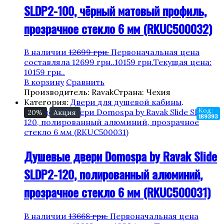
SLDP2-100, чёрный матовый профиль,
прозрачное стекло 6 мм (RKUC500032)
В наличии
12699
грн.
Первоначальная цена
составляла 12699 грн..
10159
грн.
Текущая цена:
10159 грн..
В корзину
Сравнить
Производитель: Ravak
Страна: Чехия
Категория:
Двери для душевой кабины
.
Код:
20%
Акция
189393
Душевые двери Domospa by Ravak Slide
SLDP2-120, полированный алюминий,
прозрачное стекло 6 мм (RKUC500031)
В наличии
13668
грн.
Первоначальная цена