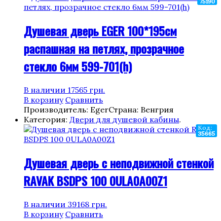
75190
Душевая дверь EGER 100*195см
распашная на петлях, прозрачное
стекло 6мм 599-701(h)
В наличии
17565
грн.
В корзину
Сравнить
Производитель: Eger
Страна: Венгрия
Категория:
Двери для душевой кабины
.
Код:
35665
Душевая дверь с неподвижной стенкой
RAVAK BSDPS 100 0ULA0A00Z1
В наличии
39168
грн.
В корзину
Сравнить