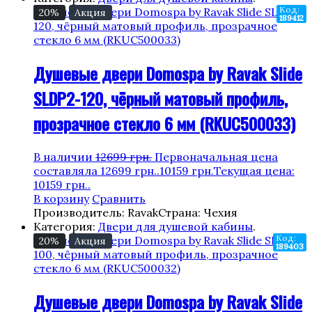
Код:
20%
Акция
189412
Душевые двери Domospa by Ravak Slide
SLDP2-120, чёрный матовый профиль,
прозрачное стекло 6 мм (RKUC500033)
В наличии
12699
грн.
Первоначальная цена
составляла 12699 грн..
10159
грн.
Текущая цена:
10159 грн..
В корзину
Сравнить
Производитель: Ravak
Страна: Чехия
Категория:
Двери для душевой кабины
.
Код:
20%
Акция
189403
Душевые двери Domospa by Ravak Slide