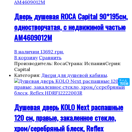
Дверь душевая ROCA Capital 90*195см,
одностворчатая, с недвижимой частью
AM4609012M
В наличии
13692
грн.
В корзину
Сравнить
Производитель: Roca
Страна: Испания
Серия:
Capital
Категория:
Двери для душевой кабины
.
Код:
75516
Душевая дверь KOLO Next распашные
120 см, правые, закаленное стекло,
хром/серебряный блеск, Reflex