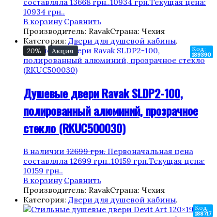
составляла 13668 грн..
10934
грн.
Текущая цена:
10934 грн..
В корзину
Сравнить
Производитель: Ravak
Страна: Чехия
Категория:
Двери для душевой кабины
.
Код:
20%
Акция
189390
Душевые двери Ravak SLDP2-100,
полированный алюминий, прозрачное
стекло (RKUC500030)
В наличии
12699
грн.
Первоначальная цена
составляла 12699 грн..
10159
грн.
Текущая цена:
10159 грн..
В корзину
Сравнить
Производитель: Ravak
Страна: Чехия
Категория:
Двери для душевой кабины
.
Код:
188717