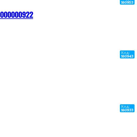
160953
АР000000922
Код:
160943
Код:
160933