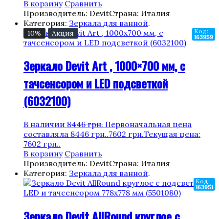
В корзину
Сравнить
Производитель: Devit
Страна: Италия
Категория:
Зеркала для ванной
.
Код:
10%
Акция
163959
Зеркало Devit Art , 1000×700 мм, с
тачсенсором и LED подсветкой
(6032100)
В наличии
8446
грн.
Первоначальная цена
составляла 8446 грн..
7602
грн.
Текущая цена:
7602 грн..
В корзину
Сравнить
Производитель: Devit
Страна: Италия
Категория:
Зеркала для ванной
.
Код:
163951
Зеркало Devit AllRound круглое с