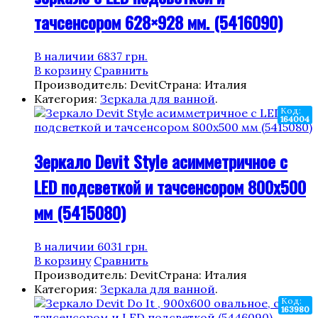
тачсенсором 628×928 мм. (5416090)
В наличии
6837
грн.
В корзину
Сравнить
Производитель: Devit
Страна: Италия
Категория:
Зеркала для ванной
.
Код:
164004
Зеркало Devit Style асимметричное с
LED подсветкой и тачсенсором 800х500
мм (5415080)
В наличии
6031
грн.
В корзину
Сравнить
Производитель: Devit
Страна: Италия
Категория:
Зеркала для ванной
.
Код:
163980