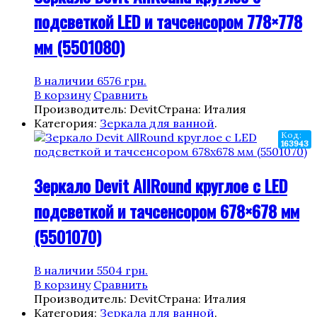
подсветкой LED и тачсенсором 778×778
мм (5501080)
В наличии
6576
грн.
В корзину
Сравнить
Производитель: Devit
Страна: Италия
Категория:
Зеркала для ванной
.
Код:
163943
Зеркало Devit AllRound круглое с LED
подсветкой и тачсенсором 678×678 мм
(5501070)
В наличии
5504
грн.
В корзину
Сравнить
Производитель: Devit
Страна: Италия
Категория:
Зеркала для ванной
.