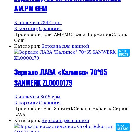
AM.PM GEM
В наличии
7842
грн.
В корзину
Сравнить
Производитель: AMPM
Страна: Германия
Серия:
Gem
Категория:
Зеркала для ванной
.
Код:
59278
Зеркало ЛАВА «Калипсо» 70*65
SANWERK ZL0000179
В наличии
8015
грн.
В корзину
Сравнить
Производитель: Sanwerk
Страна: Украина
Серия:
LAVA
Категория:
Зеркала для ванной
.
Код:
183730