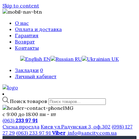
Skip to content
О нас
Оплата и доставка
Гарантия
Возврат
Контакты
EN
RU
UK
Закладки
0
Личный кабинет
Поиск товаров
с 9:00 до 18:00 пн - пт
(063)
233 97 91
Схема проезда
Киев ул.Радунская 3, оф.302
(098) 127
27 29
(063) 233 97 91
Viber
info@sancity.com.ua