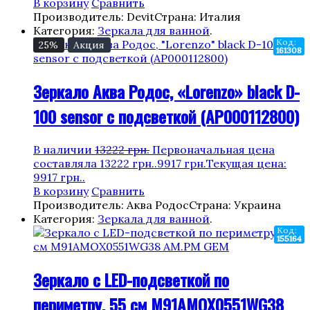
В корзину
Сравнить
Производитель: Devit
Страна: Италия
Категория:
Зеркала для ванной
.
Код:
25%
Акция
161308
Зеркало Аква Родос, «Lorenzo» black D-
100 sensor с подсветкой (АР000112800)
В наличии
13222
грн.
Первоначальная цена
составляла 13222 грн..
9917
грн.
Текущая цена:
9917 грн..
В корзину
Сравнить
Производитель: Аква Родос
Страна: Украина
Категория:
Зеркала для ванной
.
Код:
155164
Зеркало с LED-подсветкой по
периметру, 55 см M91AMOX0551WG38