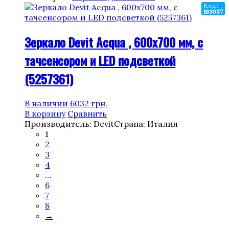
Код:
163937
Зеркало Devit Acqua , 600х700 мм, с
тачсенсором и LED подсветкой
(5257361)
В наличии
6032
грн.
В корзину
Сравнить
Производитель: Devit
Страна: Италия
1
2
3
4
…
6
7
8
→