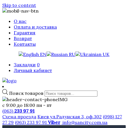
Skip to content
О нас
Оплата и доставка
Гарантия
Возврат
Контакты
EN
RU
UK
Закладки
0
Личный кабинет
Поиск товаров
с 9:00 до 18:00 пн - пт
(063)
233 97 91
Схема проезда
Киев ул.Радунская 3, оф.302
(098) 127
27 29
(063) 233 97 91
Viber
info@sancity.com.ua