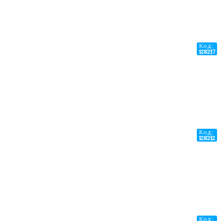
Код:
128217
Код:
128212
Код: