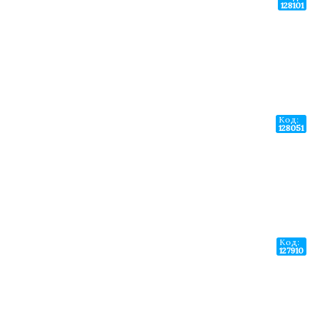
128101
Код:
128051
Код:
127910