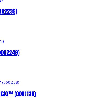
002239)
0002249)
GGIO™ (0001138)