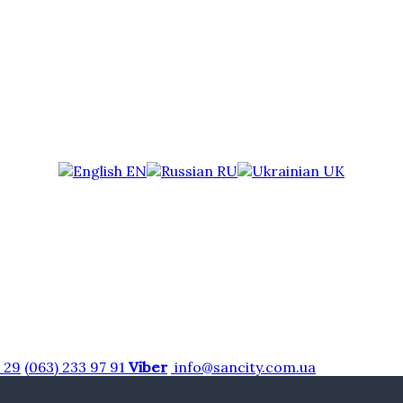
EN
RU
UK
7 29
(063) 233 97 91
Viber
info@sancity.com.ua