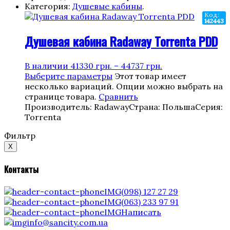
Категория:
Душевые кабины
.
Код:
142443
Душевая кабина Radaway Torrenta PDD
В наличии
41330
грн.
–
44737
грн.
Выберите параметры
Этот товар имеет
несколько вариаций. Опции можно выбрать на
странице товара.
Сравнить
Производитель: Radaway
Страна: Польша
Серия:
Torrenta
Фильтр
X
Контакты
(098) 127 27 29
(063) 233 97 91
Написать
info@sancity.com.ua