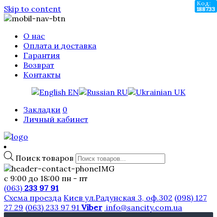
Код:
Skip to content
188733
О нас
Оплата и доставка
Гарантия
Возврат
Контакты
EN
RU
UK
Закладки
0
Личный кабинет
Поиск товаров
с 9:00 до 18:00 пн - пт
(063)
233 97 91
Схема проезда
Киев ул.Радунская 3, оф.302
(098) 127
27 29
(063) 233 97 91
Viber
info@sancity.com.ua