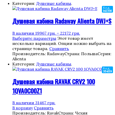
Категория:
Душевые кабины
.
Код:
142316
Душевая кабина Radaway Alienta DWJ+S
В наличии
19967
грн.
–
22172
грн.
Выберите параметры
Этот товар имеет
несколько вариаций. Опции можно выбрать на
странице товара.
Сравнить
Производитель: Radaway
Страна: Польша
Серия:
Alienta
Категория:
Душевые кабины
.
Код:
35459
Душевая кабина RAVAK CRV2 100
1QVA0C00Z1
В наличии
31467
грн.
В корзину
Сравнить
Производитель: Ravak
Страна: Чехия